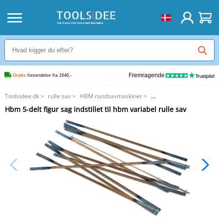
Fremragende
Gratis
 forsendelse fra 1646,-
Toolsidee.dk
>
rulle sav
>
HBM rundsavmaskiner
>
Hbm 5-delt figur sag indstillet til hbm variabel rulle sav
Hbm 5-delt figur sag indstillet til hbm variabel rulle sav