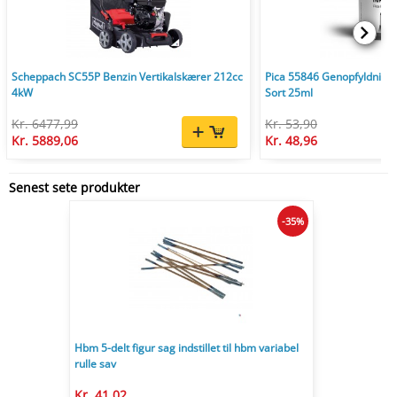
Scheppach SC55P Benzin Vertikalskærer 212cc
Pica 55846 Genopfyldnings
4kW
Sort 25ml
Kr. 6477,99
Kr. 53,90
Kr. 5889,06
Kr. 48,96
Senest sete produkter
-35%
Hbm 5-delt figur sag indstillet til hbm variabel
rulle sav
Kr. 41,02