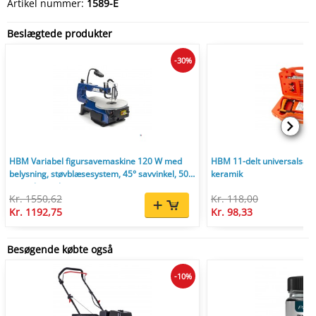
Artikel nummer:
1589-E
Beslægtede produkter
-30%
HBM Variabel figursavemaskine 120 W med
HBM 11-delt universalsav s
belysning, støvblæsesystem, 45° savvinkel, 50
keramik
mm, til metal
Kr. 1550,62
Kr. 118,00
Kr. 1192,75
Kr. 98,33
Besøgende købte også
-10%