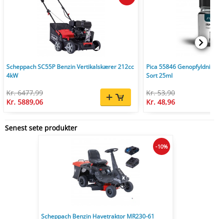
Scheppach SC55P Benzin Vertikalskærer 212cc
Pica 55846 Genopfyldnings
4kW
Sort 25ml
Kr. 6477,99
Kr. 53,90
Kr. 5889,06
Kr. 48,96
Senest sete produkter
-10%
Scheppach Benzin Havetraktor MR230-61