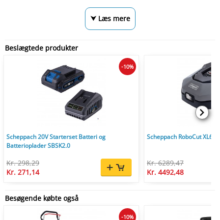
⮟ Læs mere
Beslægtede produkter
-10%
Scheppach 20V Starterset Batteri og
Scheppach RoboCut XL600 
Batterioplader SBSK2.0
Kr. 298,29
Kr. 6289,47
Kr. 271,14
Kr. 4492,48
Besøgende købte også
-10%