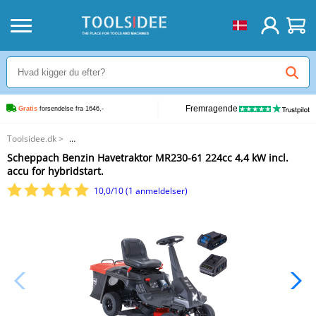
Fremragende
Gratis
 forsendelse fra 1646,-
Toolsidee.dk
>
Scheppach Benzin Havetraktor MR230-61 224cc 4,4 kW incl. accu for
Scheppach Benzin Havetraktor MR230-61 224cc 4,4 kW incl.
hybridstart.
accu for hybridstart.
10,0/10 (1 anmeldelser)