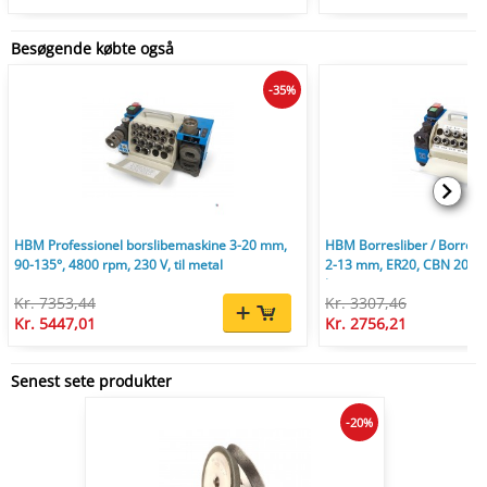
Besøgende købte også
-35%
HBM Professionel borslibemaskine 3-20 mm,
HBM Borresliber / Borres
90-135°, 4800 rpm, 230 V, til metal
2-13 mm, ER20, CBN 200, 2
kg.
Kr. 7353,44
Kr. 3307,46
Kr. 5447,01
Kr. 2756,21
Senest sete produkter
-20%