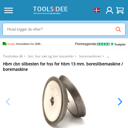
Fremragende
Gratis
 forsendelse fra 1646,-
Toolsidee.dk
>
bor, bor sæt og bor kassetter
>
boremaskiner
>
Hbm cbn slibesten for hss for hbm 13 mm. boreslibemaskine / boremaskine
Hbm cbn slibesten for hss for hbm 13 mm. boreslibemaskine /
boremaskine