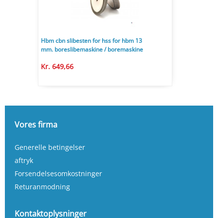
Hbm cbn slibesten for hss for hbm 13
mm. boreslibemaskine / boremaskine
Kr. 649,66
Vores firma
Generelle betingelser
aftryk
Forsendelsesomkostninger
Returanmodning
Kontaktoplysninger