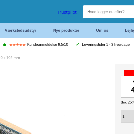
Trustpilot
Værkstedsudstyr
Nye produkter
Om os
Lejl
Kundeanmeldelse 9,5/10
Leveringstider 1 - 3 hverdage
40 x 105 mm
(Inc 25