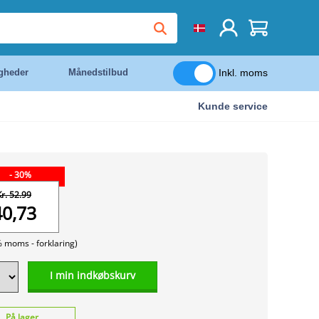
Inkl. moms
igheder
Månedstilbud
Kunde service
- 30%
Kr. 52.99
40,73
% moms -
forklaring)
I min indkøbskurv
På lager