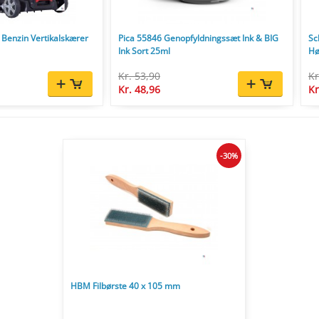
Benzin Vertikalskærer
Pica 55846 Genopfyldningssæt Ink & BIG
Sc
Ink Sort 25ml
Hø
Kr. 53,90
Kr
Kr. 48,96
Kr
-30%
HBM Filbørste 40 x 105 mm