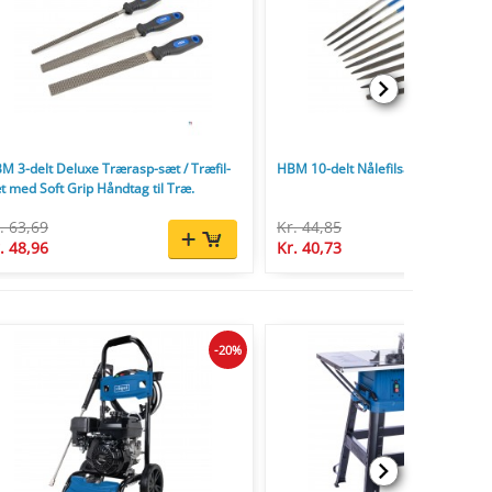
M 3-delt Deluxe Trærasp-sæt / Træfil-
HBM 10-delt Nålefilsæt Nøglefilsæt
t med Soft Grip Håndtag til Træ.
. 63,69
Kr. 44,85
. 48,96
Kr. 40,73
-20%