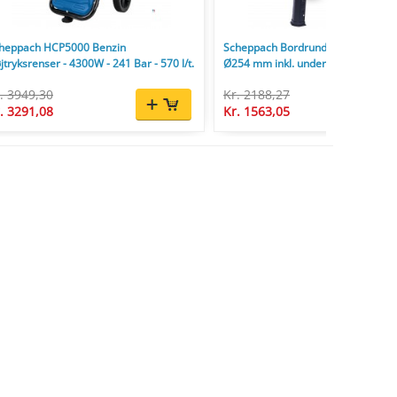
heppach HCP5000 Benzin
Scheppach Bordrundsav HS254 2
jtryksrenser - 4300W - 241 Bar - 570 l/t.
Ø254 mm inkl. understel og savklin
. 3949,30
Kr. 2188,27
. 3291,08
Kr. 1563,05