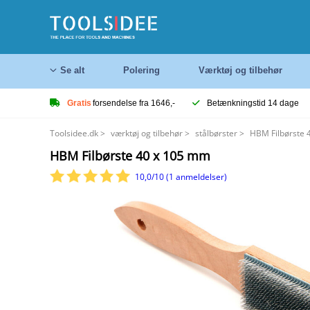
Se alt
Polering
Værktøj og tilbehør
Gratis
forsendelse fra 1646,-
Betænkningstid 14 dage
Toolsidee.dk
>
værktøj og tilbehør
>
stålbørster
>
HBM Filbørste 
HBM Filbørste 40 x 105 mm
10,0/10 (1 anmeldelser)