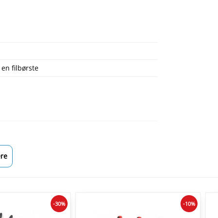
en filbørste
re
-30%
-10%