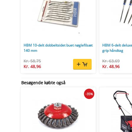
HBM 10-delt dobbeltsidet buet nøglefilsæt
HBM 6-delt deluxe
140 mm
grip håndtag
Kr. 58,75
Kr. 63,69
Kr. 48,96
Kr. 48,96
Besøgende købte også
-35%