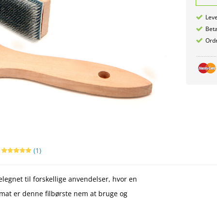
Leve
Betæ
Ordr
r
(1)
legnet til forskellige anvendelser, hvor en
mat er denne filbørste nem at bruge og