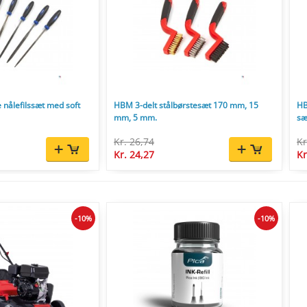
 nålefilssæt med soft
HBM 3-delt stålbørstesæt 170 mm, 15
HB
mm, 5 mm.
sæ
Kr. 26,74
Kr
Kr. 24,27
Kr
-10%
-10%