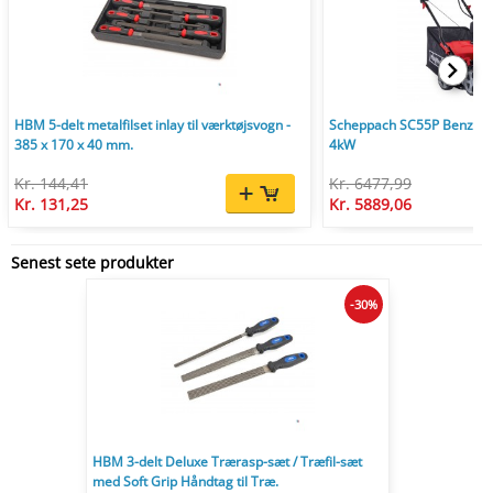
HBM 5-delt metalfilset inlay til værktøjsvogn -
Scheppach SC55P Benzin V
385 x 170 x 40 mm.
4kW
Kr. 144,41
Kr. 6477,99
Kr. 131,25
Kr. 5889,06
Senest sete produkter
-30%
HBM 3-delt Deluxe Trærasp-sæt / Træfil-sæt
med Soft Grip Håndtag til Træ.