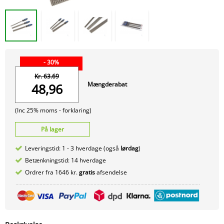
- 30%
Kr. 63.69
Mængderabat
48,96
(Inc 25% moms -
forklaring)
På lager
Leveringstid: 1 - 3 hverdage (også
lørdag
)
Betænkningstid: 14 hverdage
Ordrer fra 1646 kr.
gratis
afsendelse