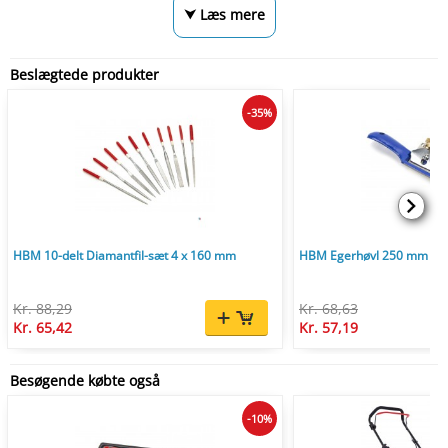
⮟ Læs mere
Beslægtede produkter
-35%
HBM 10-delt Diamantfil-sæt 4 x 160 mm
HBM Egerhøvl 250 mm Bu
Kr. 88,29
Kr. 68,63
Kr. 65,42
Kr. 57,19
Besøgende købte også
-10%