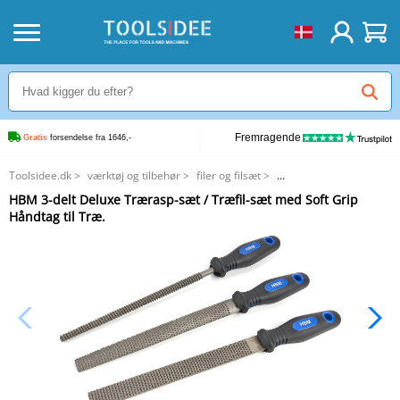
Fremragende
Gratis
 forsendelse fra 1646,-
Toolsidee.dk
>
værktøj og tilbehør
>
filer og filsæt
>
HBM 3-delt Deluxe Trærasp-sæt / Træfil-sæt med Soft Grip Håndtag til Træ.
HBM 3-delt Deluxe Trærasp-sæt / Træfil-sæt med Soft Grip
Håndtag til Træ.