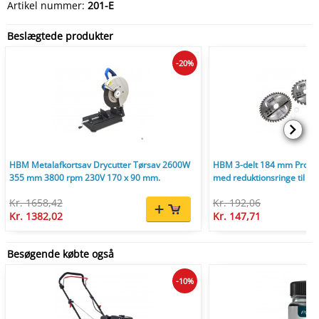
Artikel nummer:
201-E
Beslægtede produkter
-20%
HBM Metalafkortsav Drycutter Tørsav 2600W
HBM 3-delt 184 mm Profi c
355 mm 3800 rpm 230V 170 x 90 mm.
med reduktionsringe til tr
Kr. 1658,42
Kr. 192,06
Kr. 1382,02
Kr. 147,71
Besøgende købte også
-10%