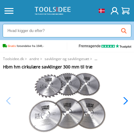
Fremragende
Gratis
 forsendelse fra 1646,-
Toolsidee.dk
>
andre
>
savklinger og savklingesæt
>
Hbm hm cirkulære savklinger 300 mm til træ
Hbm hm cirkulære savklinger 300 mm til træ