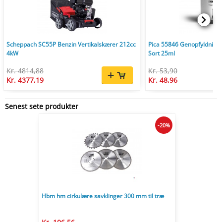
Scheppach SC55P Benzin Vertikalskærer 212cc
Pica 55846 Genopfyldnings
4kW
Sort 25ml
Kr. 4814,88
Kr. 53,90
Kr. 4377,19
Kr. 48,96
Senest sete produkter
-20%
Hbm hm cirkulære savklinger 300 mm til træ