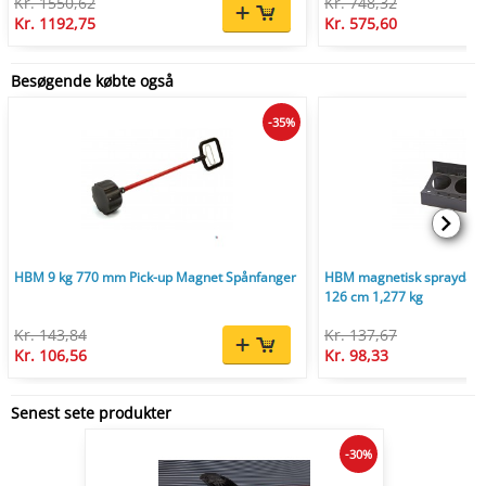
Kr. 1550,62
Kr. 748,32
Kr. 1192,75
Kr. 575,60
Besøgende købte også
-35%
HBM 9 kg 770 mm Pick-up Magnet Spånfanger
HBM magnetisk spraydåseh
126 cm 1,277 kg
Kr. 143,84
Kr. 137,67
Kr. 106,56
Kr. 98,33
Senest sete produkter
-30%