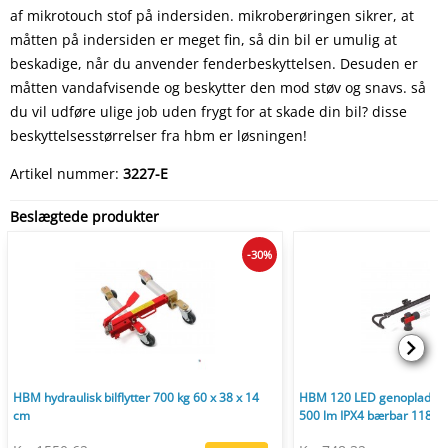
af mikrotouch stof på indersiden. mikroberøringen sikrer, at
måtten på indersiden er meget fin, så din bil er umulig at
beskadige, når du anvender fenderbeskyttelsen. Desuden er
måtten vandafvisende og beskytter den mod støv og snavs. så
du vil udføre ulige job uden frygt for at skade din bil? disse
beskyttelsesstørrelser fra hbm er løsningen!
Artikel nummer:
3227-E
Beslægtede produkter
-30%
HBM hydraulisk bilflytter 700 kg 60 x 38 x 14
HBM 120 LED genopladeli
cm
500 lm IPX4 bærbar 118 