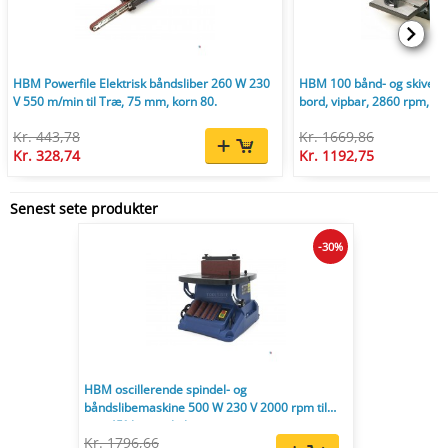
HBM Powerfile Elektrisk båndsliber 260 W 230
HBM 100 bånd- og skivesl
V 550 m/min til Træ, 75 mm, korn 80.
bord, vipbar, 2860 rpm, til 
Kr. 443,78
Kr. 1669,86
Kr. 328,74
Kr. 1192,75
Senest sete produkter
-30%
HBM oscillerende spindel- og
båndslibemaskine 500 W 230 V 2000 rpm til
træ, 45° kantvinkel
Kr. 1796,66