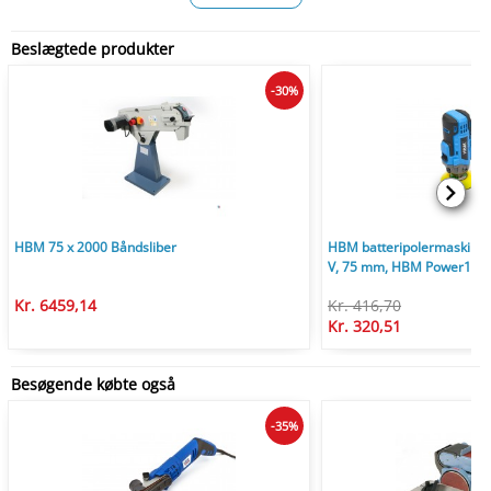
Beslægtede produkter
-30%
HBM 75 x 2000 Båndsliber
HBM batteripolermaskine 
V, 75 mm, HBM Power10
Kr. 6459,14
Kr. 416,70
Kr. 320,51
Besøgende købte også
-35%