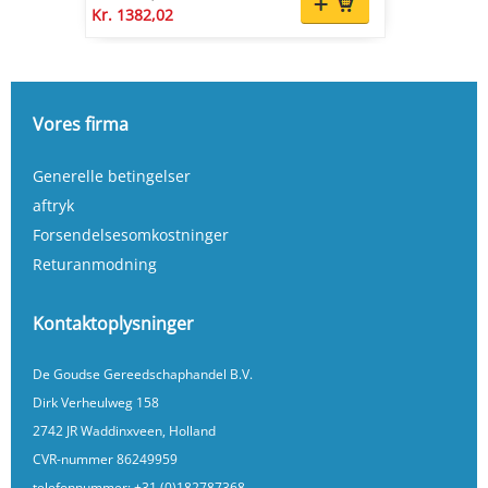
Kr. 1382,02
Vores firma
Generelle betingelser
aftryk
Forsendelsesomkostninger
Returanmodning
Kontaktoplysninger
De Goudse Gereedschaphandel B.V.
Dirk Verheulweg 158
2742 JR Waddinxveen, Holland
CVR-nummer 86249959
telefonnummer:
+31 (0)182787368