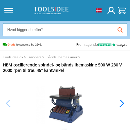
Fremragende
Gratis
 forsendelse fra 1646,-
Toolsidee.dk
>
sanders
>
båndslibemaskiner
>
HBM oscillerende spindel- og båndslibemaskine 500 W 230 V 2000 rpm til
HBM oscillerende spindel- og båndslibemaskine 500 W 230 V
træ, 45° kantvinkel
2000 rpm til træ, 45° kantvinkel