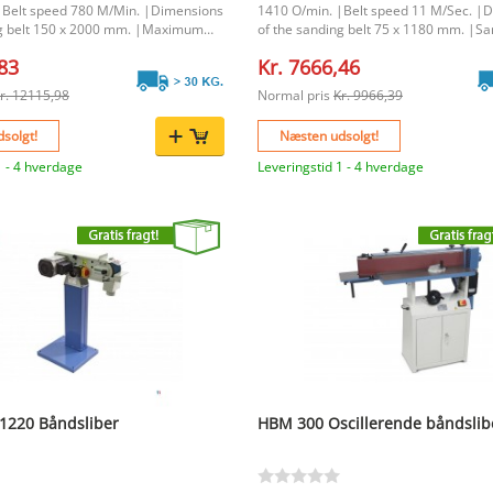
|Belt speed 780 M/Min. |Dimensions
1410 O/min. |Belt speed 11 M/Sec. |
ng belt 150 x 2000 mm. |Maximum
of the sanding belt 75 x 1180 mm. |Sa
th 790 mm. |Height of the frame 600
diameter 150 mm. |Sanding surface 7
,83
Kr. 7666,46
r of the round sanding option 70
|Dimensions 665 x 460 x 370 mm. |Vo
ns of the sanding table front 790 x
Volt |
r. 12115,98
Normal pris
Kr. 9966,39
le height 810 mm. |
solgt!
Næsten udsolgt!
1 - 4 hverdage
Leveringstid 1 - 4 hverdage
1220 Båndsliber
HBM 300 Oscillerende båndslib