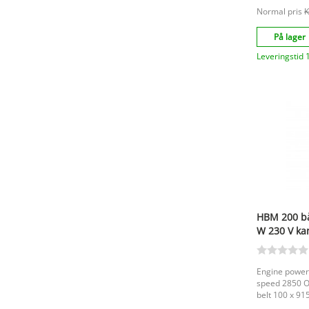
mm. |
Normal pris
K
På lager
Leveringstid 
HBM 200 bå
W 230 V ka
støvopsaml
Engine power 
speed 2850 O
belt 100 x 9
mm. |