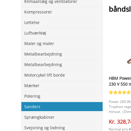
Klimaanlæg og ventilatorer
båndsl
Kompressorer
Lettelse
Luftværktøj
Maler og maler
Metalbearbejdning
Metalbearbejdning
Motorcykel lift borde
HBM Powerf
230 V 550 m
Mærker
Polering
Power 260 Wat
Sanders
Traploos rege
minuut. |Dime
mm. |Dimensi
Sprængkabiner
Kr. 328,7
mm. |
Svejsning og lodning
Normal pris
K