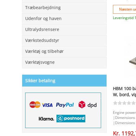
Træbearbejdning
Næsten ud
Leveringstid 
Udenfor og haven
Ultralydsrensere
Værkstedsudstyr
Værktøj og tilbehør
Værktøjsvogne
Sikker betaling
HBM 100 bå
W, bord, vi
Engine power
|Dimensions 
|Dimensions 
|Diameter of 
Kr. 1192
45 graden. |