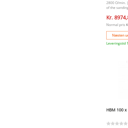
2800 O/min. 
of the sandi
sanding leng
Kr. 8974
mm. |Diamete
mm. |Dimensio
Normal pris
K
220 mm. |Tab
Næsten ud
Leveringstid 
HBM 100 x 