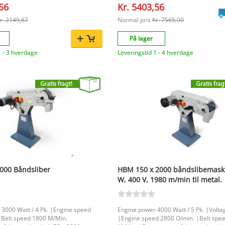
,56
Kr. 5403,56
mm. |Dimensions 650 x 360 x 400 mm
230 Volt |
r. 2149,67
Normal pris
Kr. 7565,00
På lager
1 - 3 hverdage
Leveringstid 1 - 4 hverdage
000 Båndsliber
HBM 150 x 2000 båndslibemask
W, 400 V, 1980 m/min til metal.
3000 Watt / 4 Pk. |Engine speed
Engine power 4000 Watt / 5 Pk. |Volta
|Belt speed 1800 M/Min.
|Engine speed 2800 O/min. |Belt spe