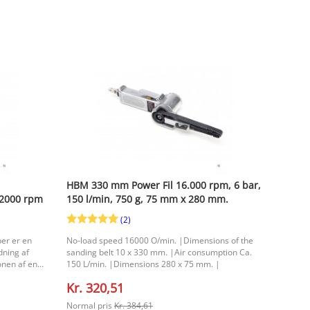
HBM 330 mm Power Fil 16.000 rpm, 6 bar,
 2000 rpm
150 l/min, 750 g, 75 mm x 280 mm.
(2)
er er en
No-load speed 16000 O/min. |Dimensions of the
dning af
sanding belt 10 x 330 mm. |Air consumption Ca.
onen af en
150 L/min. |Dimensions 280 x 75 mm. |
iber tilbyder
Kr. 320,51
llige
erende
Normal pris
Kr. 384,61