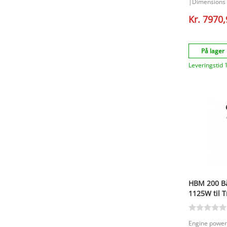
|Dimensions 
|Sanding sur
Kr. 7970
På lager
Leveringstid 
HBM 200 Bå
1125W til T
Engine power 