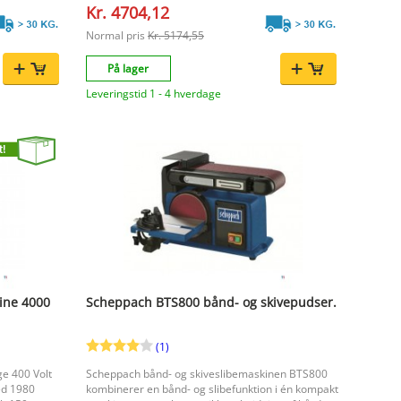
Kr. 4704,12
. |Voltage
Normal pris
Kr. 5174,55
På lager
Leveringstid 1 - 4 hverdage
ine 4000
Scheppach BTS800 bånd- og skivepudser.
(1)
ge 400 Volt
Scheppach bånd- og skiveslibemaskinen BTS800
ed 1980
kombinerer en bånd- og slibefunktion i én kompakt