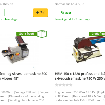
r. 1669,86
Normal pris
Kr. 499,32
På lager
1 - 3 hverdage
Leveringstid 1 - 3 hverdage
nd- og skiveslibemaskine 500
HBM 150 x 1220 professionel b
n vippes 45°
skivepudsemaskine 750 W 230 V 
ingspose træ 2850 rpm
225 mm, båndhastighed 10,2 m
500 Watt. |Voltage 230 Volt. |Engine
Engine power 750 Watt / 1.0 Pk. |Engi
/min. |Dimensions of the sanding
2580 O/min. |Belt speed 10.2 M/Sec.
15 mm. |Sanding disc diameter 200
of the sanding belt 150 x 1220 mm. |S
diameter 225 mm. |Sanding surface 1