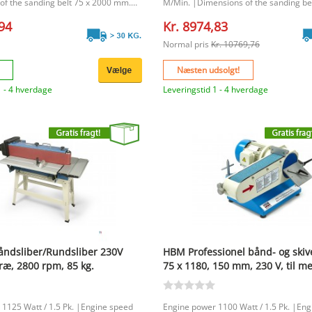
of the sanding belt 75 x 2000 mm.
M/Min. |Dimensions of the sanding bel
face 75 x 600 mm. |
2000 mm. |Sanding surface 150 x 60
,94
Kr. 8974,83
Normal pris
Kr. 10769,76
Næsten udsolgt!
1 - 4 hverdage
Leveringstid 1 - 4 hverdage
ndsliber/Rundsliber 230V
HBM Professionel bånd- og ski
ræ, 2800 rpm, 85 kg.
75 x 1180, 150 mm, 230 V, til me
1125 Watt / 1.5 Pk. |Engine speed
Engine power 1100 Watt / 1.5 Pk. |En