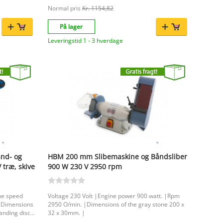
Normal pris
Kr. 1154,82
På lager
Leveringstid 1 - 3 hverdage
ånd- og
HBM 200 mm Slibemaskine og Båndsliber
træ, skive
900 W 230 V 2950 rpm
/s.
ne speed
Voltage 230 Volt |Engine power 900 watt. |Rpm
 |Dimensions
2950 O/min. |Dimensions of the gray stone 200 x
anding disc
32 x 30mm. |
50 x 400