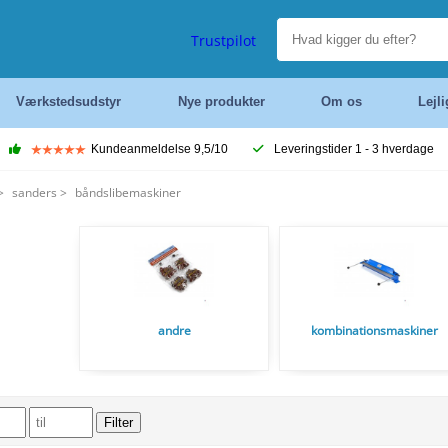
Trustpilot
Værkstedsudstyr
Nye produkter
Om os
Lejl
Kundeanmeldelse 9,5/10
Leveringstider 1 - 3 hverdage
>
sanders
>
båndslibemaskiner
andre
kombinationsmaskiner