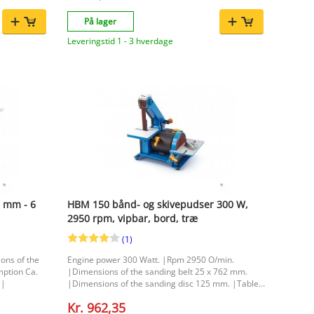
beresultat
 af runde og
På lager
ber og
Leveringstid 1 - 3 hverdage
liber,
 præcision
 mm - 6
HBM 150 bånd- og skivepudser 300 W,
 HBM
2950 rpm, vipbar, bord, træ
praktisk valg
(1)
ons of the
Engine power 300 Watt. |Rpm 2950 O/min.
mption Ca.
|Dimensions of the sanding belt 25 x 762 mm.
 |
|Dimensions of the sanding disc 125 mm. |Table
tiltable 0 - 45 graden. |Packaging dimension 395 x
Kr. 962,35
275 x 310 mm. |