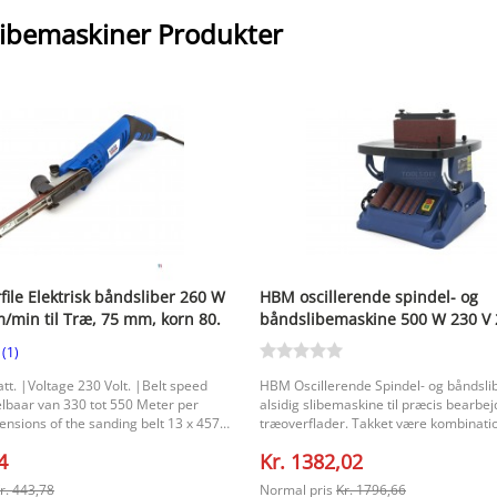
ibemaskiner Produkter
ile Elektrisk båndsliber 260 W
HBM oscillerende spindel- og
/min til Træ, 75 mm, korn 80.
båndslibemaskine 500 W 230 V
til træ, 45° kantvinkel
(1)
t. |Voltage 230 Volt. |Belt speed
HBM Oscillerende Spindel- og båndslib
lbaar van 330 tot 550 Meter per
alsidig slibemaskine til præcis bearbej
nsions of the sanding belt 13 x 457
træoverflader. Takket være kombinati
ons of the machine 480 x 75 x 60
oscillerende spindelsliber og en båndsl
4
Kr. 1382,02
denne model stor fleksibilitet til forske
træbearbejdningsopgaver. Den oscill
r. 443,78
Normal pris
Kr. 1796,66