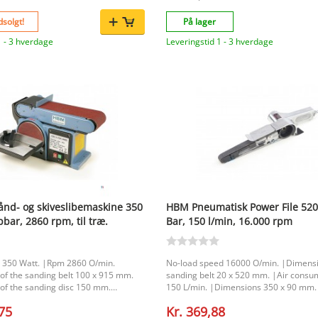
bevægelse hjælper med et ensartet sli
og understøtter omhyggelig afslutning
solgt!
På lager
lige former, konturer og kanter. Vigtigste fordele
Kombination af oscillerende spindelsli
1 - 3 hverdage
Leveringstid 1 - 3 hverdage
båndsliber Velegnet til slibning af runde, lige og
formede træoverflader Oscillerende bevægelse for
et ensartet sliberesultat Understøtter præcis finish
af konturer, kurver og lige kanter Udformet til brug
i værkstedet Produktegenskaber Mærke: HBM
Type slibemaskine: Oscillerende bånds
spindelsliber Effekt: 500 W Spænding: 230 V
Frekvens: 50 Hz Hastighed uden belastning: 2.000
rpm Båndhastighed: 8 m/s Korn: 80 Maksimal
hældningsvinkel: 45° Velegnet til materialer: Træ
Nettovægt: 17,25 kg Mål: 46,8 cm bred, 45,2 cm
høj, 41,7 cm lang Bærbar: Nej EAN:
7435126042000 Leder du efter en pålidelig
nd- og skiveslibemaskine 350
slibemaskine til træbearbejdning, hvor
HBM Pneumatisk Power File 520
og alsidighed går hånd i hånd? Så er
pbar, 2860 rpm, til træ.
Bar, 150 l/min, 16.000 rpm
Oscillerende Spindel- og båndsliber et 
til pæn finish af forskellige emner.
 350 Watt. |Rpm 2860 O/min.
No-load speed 16000 O/min. |Dimensi
of the sanding belt 100 x 915 mm.
sanding belt 20 x 520 mm. |Air consu
of the sanding disc 150 mm.
150 L/min. |Dimensions 350 x 90 mm.
the rollers 61 mm. |Table tiltable 0 -
,75
Kr. 369,88
Packaging dimension 560 x 260 x 300