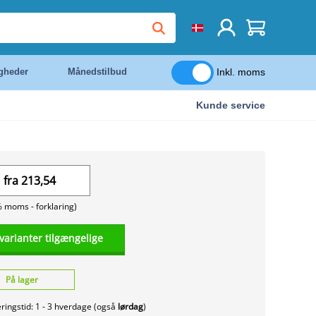
Inkl. moms
igheder
Månedstilbud
Kunde service
fra
213,54
% moms -
forklaring)
 varianter tilgængelige
På lager
ringstid: 1 - 3 hverdage (også
lørdag
)