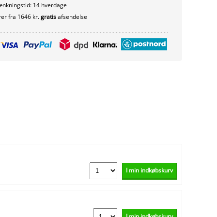
nkningstid: 14 hverdage
er fra 1646 kr.
gratis
afsendelse
I min indkøbskurv
I min indkøbskurv