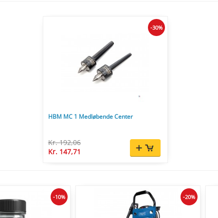
-30%
HBM MC 1 Medløbende Center
Kr. 192,06
Kr. 147,71
-10%
-20%