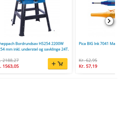
heppach Bordrundsav HS254 2200W
Pica BIG Ink 7041 Markeringsstift X
54 mm inkl. understel og savklinge 24T.
. 2188,27
Kr. 62,95
. 1563,05
Kr. 57,19