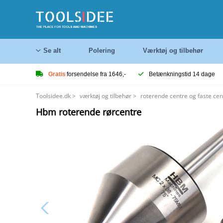
Se alt
Polering
Værktøj og tilbehør
Gratis
forsendelse fra 1646,-
Betænkningstid 14 dage
Toolsidee.dk
>
værktøj og tilbehør
>
roterende centre og faste cen
Hbm roterende rørcentre