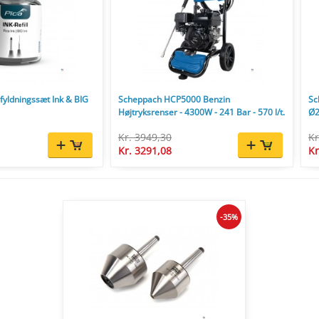
yldningssæt Ink & BIG
Scheppach HCP5000 Benzin
Sc
Højtryksrenser - 4300W - 241 Bar - 570 l/t.
Ø2
Kr. 3949,30
Kr
Kr. 3291,08
Kr
-35%