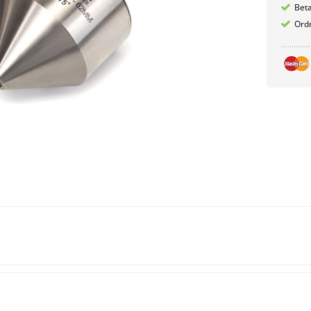
Betæ
Ordr