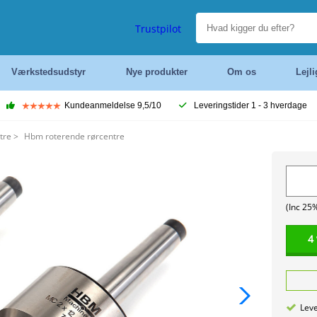
Trustpilot
Værkstedsudstyr
Nye produkter
Om os
Lejl
Kundeanmeldelse 9,5/10
Leveringstider 1 - 3 hverdage
tre
>
Hbm roterende rørcentre
(Inc 25
4
Leve