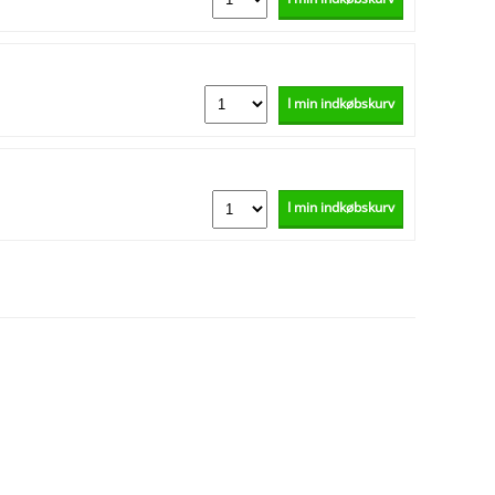
I min indkøbskurv
I min indkøbskurv