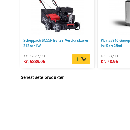
Scheppach SC55P Benzin Vertikalskærer
Pica 55846 Genopf
212cc 4kW
Ink Sort 25ml
Kr. 6477,99
Kr. 53,90
Kr. 5889,06
Kr. 48,96
Senest sete produkter