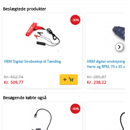
Beslægtede produkter
-30%
HBM Digital Stroboskop til Tænding
HBM digital omdrejningstæ
Hertz og RPM, 70 x 35 x 1
Kr. 662,74
Kr. 285,87
Kr. 509,77
Kr. 238,22
Besøgende købte også
-40%