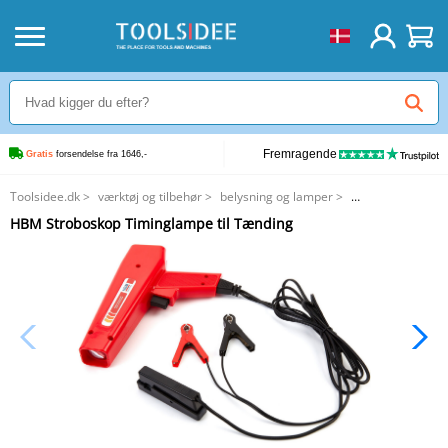
Fremragende
Gratis
 forsendelse fra 1646,-
Toolsidee.dk
>
værktøj og tilbehør
>
belysning og lamper
>
HBM Stroboskop Timinglampe til Tænding
HBM Stroboskop Timinglampe til Tænding