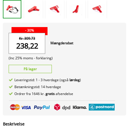
- 30%
Kr. 309.73
Mængderabat
238,22
(Inc 25% moms -
forklaring)
På lager
Leveringstid: 1 - 3 hverdage (også
lørdag
)
Betænkningstid: 14 hverdage
Ordrer fra 1646 kr.
gratis
afsendelse
Beskrivelse