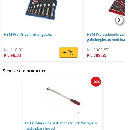
HBM Profi 8-delt rørtangssæt.
HBM Professionelle 22-delt
gaffelnøglesæt med foam in
x 60 mm.
Kr. 118,00
Kr. 1065,87
Kr. 98,33
Kr. 789,55
Senest sete produkter
-30%
AOK Professionel 470 mm 1/2 inch Wringjern
med vipbart hoved