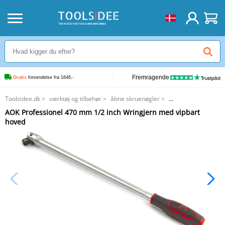
Fremragende
Gratis
 forsendelse fra 1646,-
Toolsidee.dk
>
værktøj og tilbehør
>
åbne skruenøgler
>
AOK Professionel 470 mm 1/2 inch Wringjern med vipbart hoved
AOK Professionel 470 mm 1/2 inch Wringjern med vipbart
hoved