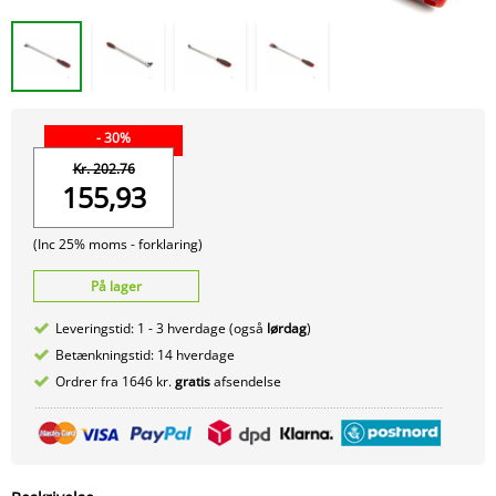
- 30%
Kr. 202.76
155,93
(Inc 25% moms -
forklaring)
På lager
Leveringstid: 1 - 3 hverdage (også
lørdag
)
Betænkningstid: 14 hverdage
Ordrer fra 1646 kr.
gratis
afsendelse