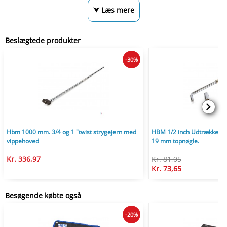
⮟ Læs mere
Beslægtede produkter
-30%
Hbm 1000 mm. 3/4 og 1 "twist strygejern med
HBM 1/2 inch Udtrækkelig 
vippehoved
19 mm topnøgle.
Kr. 336,97
Kr. 81,05
Kr. 73,65
Besøgende købte også
-20%