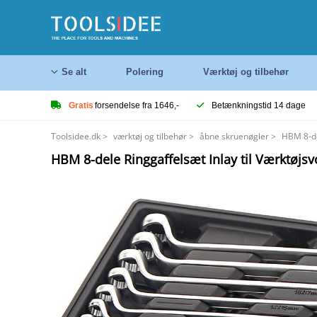
Se alt
Polering
Værktøj og tilbehør
Gratis
forsendelse fra 1646,-
Betænkningstid 14 dage
Toolsidee.dk
>
værktøj og tilbehør
>
åbne skruenøgler
>
HBM 8-de
HBM 8-dele Ringgaffelsæt Inlay til Værktøjs