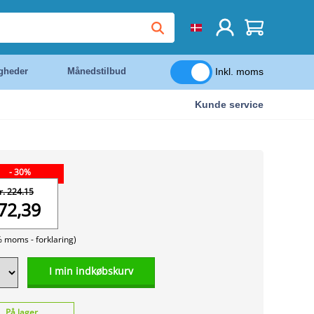
Inkl. moms
igheder
Månedstilbud
Kunde service
- 30%
r. 224.15
72,39
% moms -
forklaring)
I min indkøbskurv
På lager