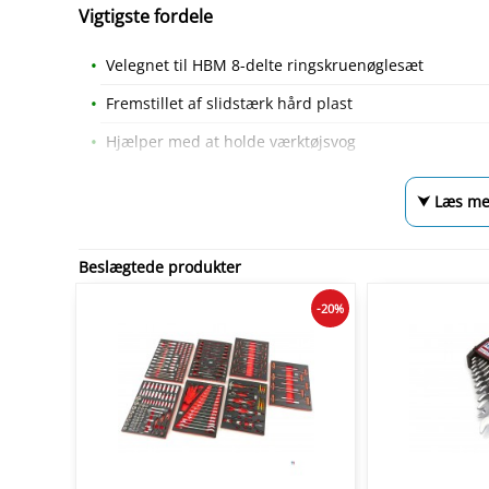
Vigtigste fordele
Velegnet til HBM 8-delte ringskruenøglesæt
Fremstillet af slidstærk hård plast
Hjælper med at holde værktøjsvog
⮟ Læs me
Beslægtede produkter
-20%