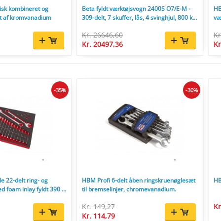
isk kombineret og
Beta fyldt værktøjsvogn 2400S O7/E-M -
HB
t af kromvanadium
309-delt, 7 skuffer, lås, 4 svinghjul, 800 kg,
væ
orange.
Kr. 26646,60
Kr
Kr. 20497,36
Kr
-35%
-30%
e 22-delt ring- og
HBM Profi 6-delt åben ringskruenøglesæt
HB
d foam inlay fyldt 390 x
til bremselinjer, chromevanadium.
Kr. 149,27
Kr
Kr. 114,79