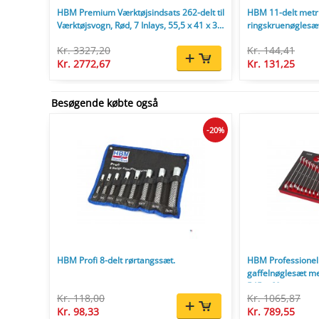
HBM Premium Værktøjsindsats 262-delt til
HBM 11-delt metr
Værktøjsvogn, Rød, 7 Inlays, 55,5 x 41 x 31
ringskruenøglesæ
cm
Kr. 3327,20
Kr. 144,41
Kr. 2772,67
Kr. 131,25
Besøgende købte også
-20%
HBM Profi 8-delt rørtangssæt.
HBM Professionell
gaffelnøglesæt me
545 x 60 mm.
Kr. 118,00
Kr. 1065,87
Kr. 98,33
Kr. 789,55