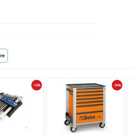
re
-10%
-30%