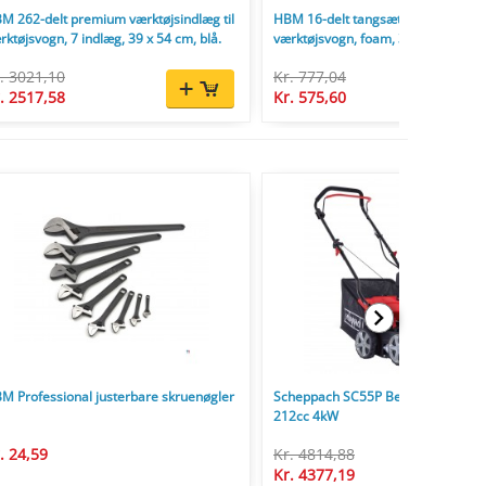
M 262-delt premium værktøjsindlæg til
HBM 16-delt tangsæt foam inlay til
rktøjsvogn, 7 indlæg, 39 x 54 cm, blå.
værktøjsvogn, foam, 39,5 x 54 x 4,5
. 3021,10
Kr. 777,04
. 2517,58
Kr. 575,60
M Professional justerbare skruenøgler
Scheppach SC55P Benzin Vertikals
212cc 4kW
. 24,59
Kr. 4814,88
Kr. 4377,19