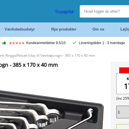
Trustpilot
Værkstedsudstyr
Nye produkter
Om os
Lejl
Kundeanmeldelse 9,5/10
Leveringstider 1 - 3 hverdage
le Ringgaffelsæt Inlay til Værktøjsvogn - 385 x 170 x 40 mm
vogn - 385 x 170 x 40 mm
K
1
(Inc 25