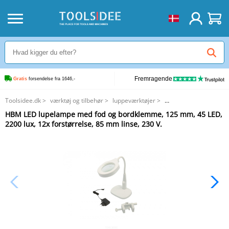
Fremragende
Gratis
 forsendelse fra 1646,-
Toolsidee.dk
>
værktøj og tilbehør
>
luppeværktøjer
>
HBM LED lupelampe med fod og bordklemme, 125 mm, 45 LED, 2200 lux,
HBM LED lupelampe med fod og bordklemme, 125 mm, 45 LED,
12x forstørrelse, 85 mm linse, 230 V.
2200 lux, 12x forstørrelse, 85 mm linse, 230 V.