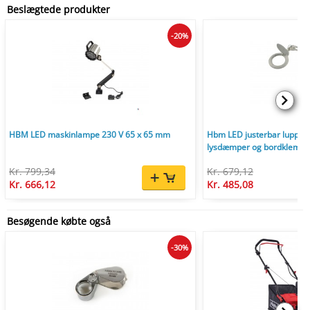
Beslægtede produkter
-20%
HBM LED maskinlampe 230 V 65 x 65 mm
Hbm LED justerbar luppe
lysdæmper og bordklemme
Kr. 799,34
Kr. 679,12
Kr. 666,12
Kr. 485,08
Besøgende købte også
-30%