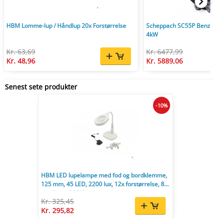
HBM Lomme-lup / Håndlup 20x Forstørrelse
Scheppach SC55P Benzin V
4kW
Kr. 63,69
Kr. 6477,99
Kr. 48,96
Kr. 5889,06
Senest sete produkter
-10%
HBM LED lupelampe med fod og bordklemme,
125 mm, 45 LED, 2200 lux, 12x forstørrelse, 85
mm linse, 230 V.
Kr. 325,45
Kr. 295,82