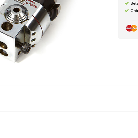
Betæ
Ordr