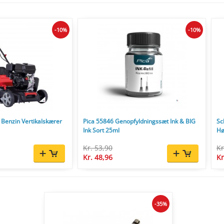
-10%
-10%
Benzin Vertikalskærer
Pica 55846 Genopfyldningssæt Ink & BIG
Sc
Ink Sort 25ml
Hø
Kr. 53,90
Kr
Kr. 48,96
Kr
-35%