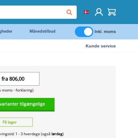
Inkl. moms
igheder
Månedstilbud
Kunde service
fra
806,00
% moms -
forklaring)
 varianter tilgængelige
På lager
ringstid: 1 - 3 hverdage (også
lørdag
)