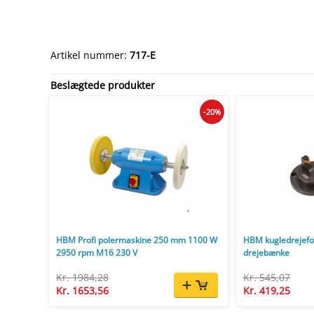
Artikel nummer:
717-E
Beslægtede produkter
-20%
HBM Profi polermaskine 250 mm 1100 W
HBM kugledrejefor
2950 rpm M16 230 V
drejebænke
Kr. 1984,28
Kr. 545,07
Kr. 1653,56
Kr. 419,25