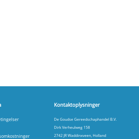
a
Kontaktoplysninger
tingelser
De Goudse Gereedschaphandel B.V.
Dirk Verheulweg 158
2742 JR Waddinxveen, Holland
somkostninger