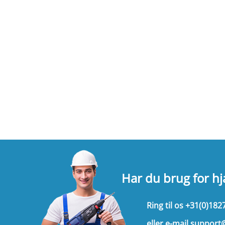
Har du brug for h
Ring til os
+31(0)182
eller e-mail
support