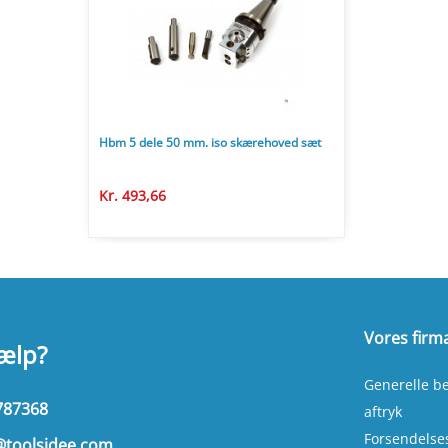
Hbm 5 dele 50 mm. iso skærehoved sæt
Kr. 493,66
Vores firm
jælp?
Generelle be
787368
aftryk
Forsendelse
@toolsidee.com