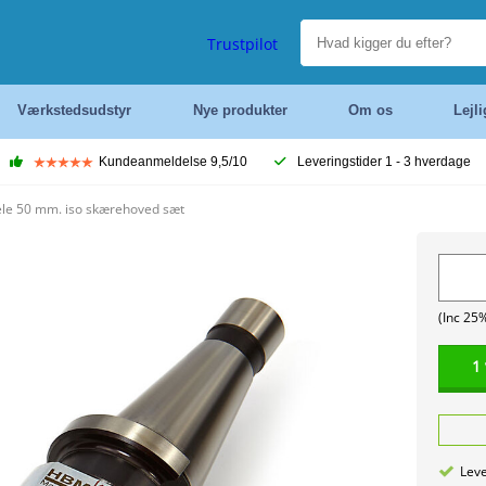
Trustpilot
Værkstedsudstyr
Nye produkter
Om os
Lejl
Kundeanmeldelse 9,5/10
Leveringstider 1 - 3 hverdage
le 50 mm. iso skærehoved sæt
(Inc 25
1
Leve