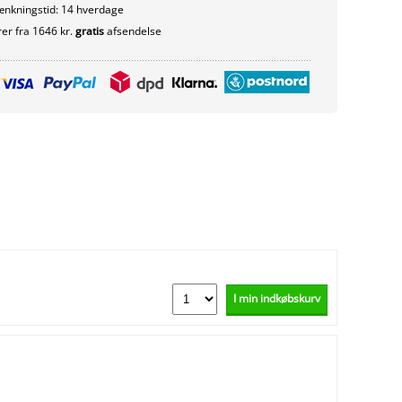
nkningstid: 14 hverdage
er fra 1646 kr.
gratis
afsendelse
I min indkøbskurv