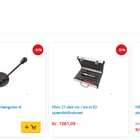
-30%
-30%
længelse til
Hbm 21-delt mc / iso er32
HB
spændebåndssæt
pl
Kr. 1061,09
Kr
Kr