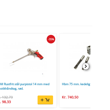
-35%
M Rustfrit stål purpistol 14 mm med
Hbm 75 mm. kedeligt hoved
astikhåndtag, rød.
. 132,73
Kr. 740,50
. 98,33