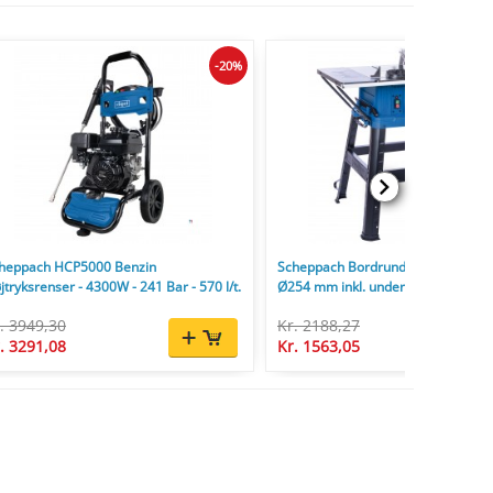
-20%
heppach HCP5000 Benzin
Scheppach Bordrundsav HS254 2
jtryksrenser - 4300W - 241 Bar - 570 l/t.
Ø254 mm inkl. understel og savklin
. 3949,30
Kr. 2188,27
. 3291,08
Kr. 1563,05