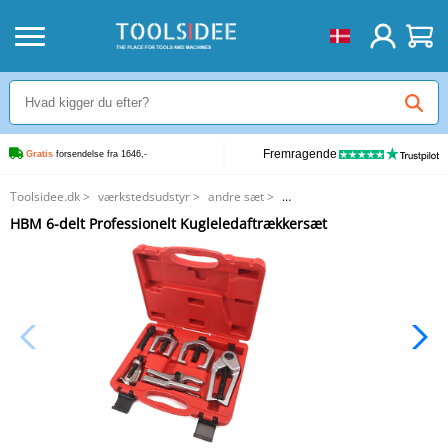
Fremragende
Gratis
 forsendelse fra 1646,-
Toolsidee.dk
>
værkstedsudstyr
>
andre sæt
>
HBM 6-delt Professionelt Kugleledaftrækkersæt
HBM 6-delt Professionelt Kugleledaftrækkersæt