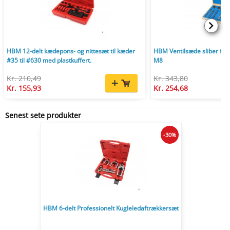
HBM 12-delt kædepons- og nittesæt til kæder
HBM Ventilsæde sliber fræ
#35 til #630 med plastkuffert.
M8
Kr. 210,49
Kr. 343,80
Kr. 155,93
Kr. 254,68
Senest sete produkter
-30%
HBM 6-delt Professionelt Kugleledaftrækkersæt