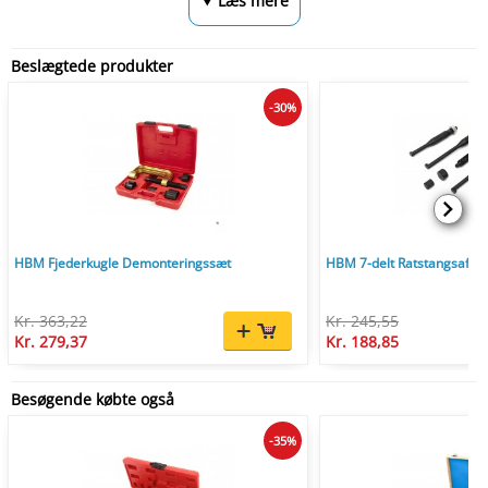
⮟ Læs mere
Beslægtede produkter
-30%
HBM Fjederkugle Demonteringssæt
HBM 7-delt Ratstangsaftr
Kr. 363,22
Kr. 245,55
Kr. 279,37
Kr. 188,85
Besøgende købte også
-35%