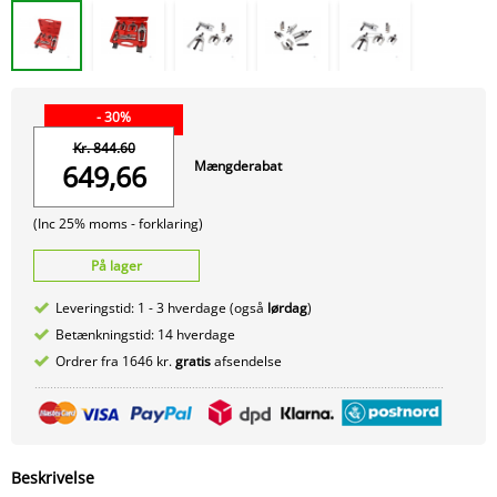
- 30%
Kr. 844.60
Mængderabat
649,66
(Inc 25% moms -
forklaring)
På lager
Leveringstid: 1 - 3 hverdage (også
lørdag
)
Betænkningstid: 14 hverdage
Ordrer fra 1646 kr.
gratis
afsendelse
Beskrivelse