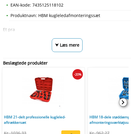
EAN-kode: 7435125118102
Produktnavn: HBM kugleledafmonteringssæt
Et pra
⮟ Læs mere
Beslægtede produkter
-20%
HBM 21-delt professionelle kugleled-
HBM 18-dele støddæmper 
aftrækkersæt
afmonteringsværktøjssæt
Kr. 1036,33
Kr. 962,27