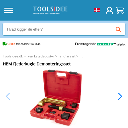
Fremragende
Gratis
 forsendelse fra 1646,-
Toolsidee.dk
>
værkstedsudstyr
>
andre sæt
>
HBM Fjederkugle Demonteringssæt
HBM Fjederkugle Demonteringssæt