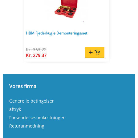
HBM Fjederkugle Demonteringssæt
Kr. 363,22
Kr. 279,37
Vores firma
Generelle betingelser
aftryk
Forsendelsesomkostninger
Returanmodning