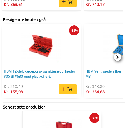
Kr. 863,61
Kr. 740,17
Besøgende købte også
-35%
HBM 12-delt kædepons- og nittesæt til kæder
HBM Ventilsæde sliber fræ
#35 til #630 med plastkuffert.
M8
Kr. 210,49
Kr. 343,80
Kr. 155,93
Kr. 254,68
Senest sete produkter
-30%