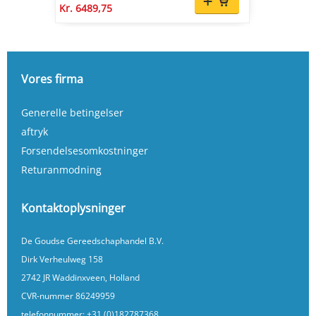
Kr. 6489,75
Vores firma
Generelle betingelser
aftryk
Forsendelsesomkostninger
Returanmodning
Kontaktoplysninger
De Goudse Gereedschaphandel B.V.
Dirk Verheulweg 158
2742 JR Waddinxveen, Holland
CVR-nummer 86249959
telefonnummer:
+31 (0)182787368