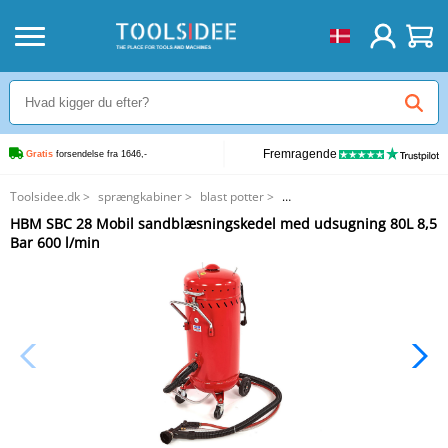
Fremragende
Gratis
 forsendelse fra 1646,-
Toolsidee.dk
>
sprængkabiner
>
blast potter
>
HBM SBC 28 Mobil sandblæsningskedel med udsugning 80L 8,5 Bar 600
HBM SBC 28 Mobil sandblæsningskedel med udsugning 80L 8,5
l/min
Bar 600 l/min