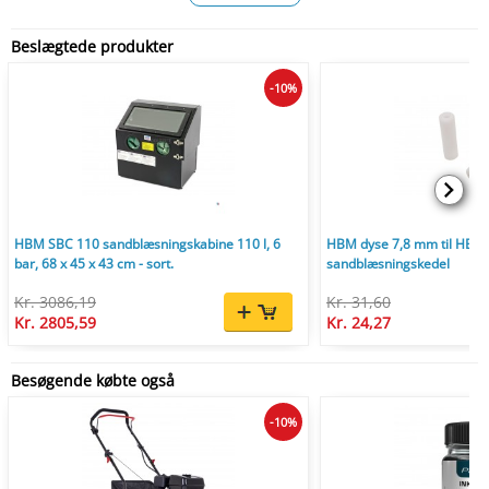
Beslægtede produkter
-10%
HBM SBC 110 sandblæsningskabine 110 l, 6
HBM dyse 7,8 mm til HBM 
bar, 68 x 45 x 43 cm - sort.
sandblæsningskedel
Kr. 3086,19
Kr. 31,60
Kr. 2805,59
Kr. 24,27
Besøgende købte også
-10%