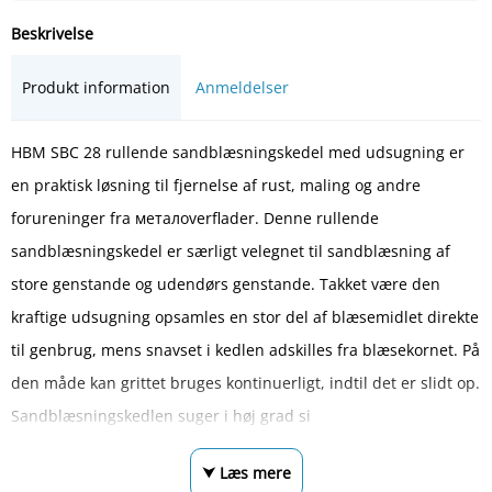
Beskrivelse
Produkt information
Anmeldelser
HBM SBC 28 rullende sandblæsningskedel med udsugning er
en praktisk løsning til fjernelse af rust, maling og andre
forureninger fra металoverflader. Denne rullende
sandblæsningskedel er særligt velegnet til sandblæsning af
store genstande og udendørs genstande. Takket være den
kraftige udsugning opsamles en stor del af blæsemidlet direkte
til genbrug, mens snavset i kedlen adskilles fra blæsekornet. På
den måde kan grittet bruges kontinuerligt, indtil det er slidt op.
Sandblæsningskedlen suger i høj grad si
⮟ Læs mere