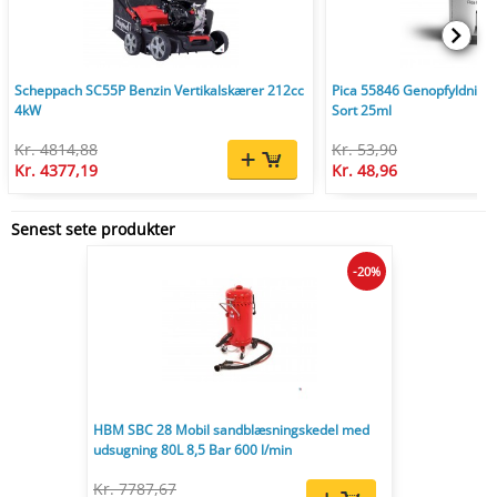
Scheppach SC55P Benzin Vertikalskærer 212cc
Pica 55846 Genopfyldnings
4kW
Sort 25ml
Kr. 4814,88
Kr. 53,90
Kr. 4377,19
Kr. 48,96
Senest sete produkter
-20%
HBM SBC 28 Mobil sandblæsningskedel med
udsugning 80L 8,5 Bar 600 l/min
Kr. 7787,67