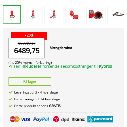
- 20%
Kr. 7787.67
Mængderabat
6489,75
(Inc 25% moms -
forklaring)
Prisen
inkluderer
forsendelsesomkostninger til
Kýpros
På lager
Leveringstid: 3 - 4 hverdage
Betænkningstid: 14 hverdage
Dette produkt sendes
GRATIS