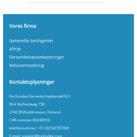
Vores firma
Generelle betingelser
aftryk
Forsendelsesomkostninger
Returanmodning
Kontaktoplysninger
De Goudse Gereedschaphandel B.V.
Dirk Verheulweg 158
2742 JR Waddinxveen, Holland
CVR-nummer 86249959
telefonnummer:
+31 (0)182787368
E-mail:
support@toolsidee.com