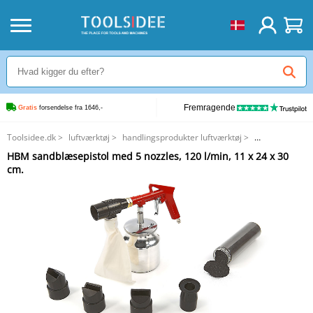
Fremragende
Gratis
 forsendelse fra 1646,-
Toolsidee.dk
>
luftværktøj
>
handlingsprodukter luftværktøj
>
HBM sandblæsepistol med 5 nozzles, 120 l/min, 11 x 24 x 30 cm.
HBM sandblæsepistol med 5 nozzles, 120 l/min, 11 x 24 x 30
cm.