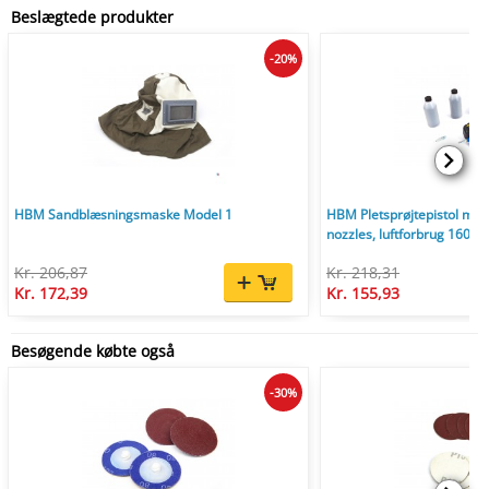
Beslægtede produkter
-20%
HBM Sandblæsningsmaske Model 1
HBM Pletsprøjtepistol med 
nozzles, luftforbrug 160 l
Kr. 206,87
Kr. 218,31
Kr. 172,39
Kr. 155,93
Besøgende købte også
-30%