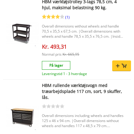
HBM værktøjstrolley 3-lags 78,5 cm, 4
hjul, maksimal belastning 90 kg.
(1)
Overall dimensions without wheels and handle
70,5 x 35,5 x 67,5 cm. |Overall dimensions with
wheels and handle 78,5 x 35,5 x 76,5 cm. |Inside
dimensions of the boxes 70 x 35 x 5 cm. |Height
Kr. 493,31
distance between the floors 31 cm. |Dimensions
of the wheels 75 x 25 mm. |
Normal pris
Kr. 665,95
På lager
Leveringstid 1 - 3 hverdage
HBM rullende værktøjsvogn med
træarbejdsplade 117 cm, sort, 9 skuffer,
lås.
Overall dimensions including wheels and handles
125 x 46 x 94 cm. |Overall dimensions without
wheels and handles 117 x 48,5 x 79 cm.
|Dimensions of the wheels 125 x 50 mm.