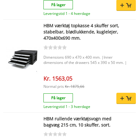
right 5th drawer 36,5 x 50 x 31,5 cm. |Height of
På lager
the worktop 94 cm. |Maximum capacity of the
wheels 175 Kg. Per wiel. ( Totaal 1050 Kg. ) |Own
Leveringstid 1 - 4 hverdage
weight Ca. 125 Kg. |
HBM værktøj topkasse 4 skuffer sort,
stabelbar, blødlukkende, kuglelejer,
470x400x690 mm.
Dimensions 690 x 470 x 400 mm. |Inner
dimensions of the drawers 545 x 390 x 50 mm. |
Kr. 1563,05
Normal pris
Kr. 1875,66
På lager
Leveringstid 1 - 3 hverdage
HBM rullende værktøjsvogn med
bagvæg 215 cm, 10 skuffer, sort.