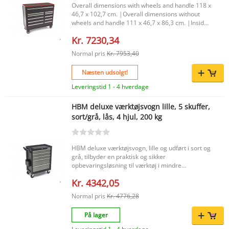
Overall dimensions with wheels and handle 118 x
46,7 x 102,7 cm. |Overall dimensions without
wheels and handle 111 x 46,7 x 86,3 cm. |Inside
dimensions of the top left drawer 57 x 41 x 5,4
Kr. 7230,34
cm. |Inside dimensions of the top right drawer
31,3 x 41 x 5,4 mm. |Capacity of the drawers Ca.
Normal pris
Kr. 7953,40
50 Kg. per la. |
Næsten udsolgt!
Leveringstid 1 - 4 hverdage
HBM deluxe værktøjsvogn lille, 5 skuffer,
sort/grå, lås, 4 hjul, 200 kg
HBM deluxe værktøjsvogn, lille og udført i sort og
grå, tilbyder en praktisk og sikker
opbevaringsløsning til værktøj i mindre
værksteder og garager. Med 5 skuffer, en
Kr. 4342,05
centrallås og 2 nøgler opbevarer du dit værktøj
overskueligt. Takket være den kompakte
Normal pris
Kr. 4776,28
størrelse, drejehjulene med bremse og det
robuste håndtag kan du nemt flytte
På lager
værktøjsvognen til den ønskede plads. Vigtigste
fordele Kompakt værktøjsvogn med 5 skuffer til