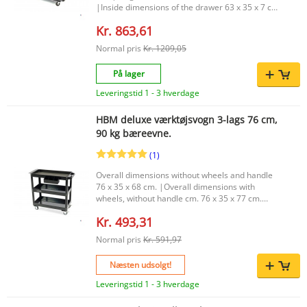
|Inside dimensions of the drawer 63 x 35 x 7 cm.
|Dimensions of the wheels 100 x 25 mm. |
Kr. 863,61
Normal pris
Kr. 1209,05
På lager
Leveringstid 1 - 3 hverdage
HBM deluxe værktøjsvogn 3-lags 76 cm,
90 kg bæreevne.
(1)
Overall dimensions without wheels and handle
76 x 35 x 68 cm. |Overall dimensions with
wheels, without handle cm. 76 x 35 x 77 cm.
|Inside dimensions of the boxes 70 x 35 x 5,5 cm.
Kr. 493,31
|Height distance between the bottom and
middle floor 30 cm. |Height distance between
Normal pris
Kr. 591,97
the middle and top floor 30 cm. |Dimensions of
the screwdriver rack 35 x 5,5 cm. |Dimensions of
Næsten udsolgt!
the wheels 75 x 25 mm. |
Leveringstid 1 - 3 hverdage