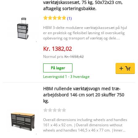
værktøjskassesæt, 75 kg, 50x72x23 cm,
capacity of the wheels 175 Kg. Per wiel. ( Totaal
aftagelig sorteringsbakke.
700 Kg. ) |Own weight 195 Kg. |
(1)
HBM 3-delte modulære værktøjskassesæt på hjul
er en praktisk og fleksibel løsning til overskuelig
opbevaring og transport af værktøj og dele.
Takket være det modulære design kan du bruge
Kr. 1382,02
de tre kasser hver for sig eller kombinere dem,
så du nemt kan tilpasse indretningen til dine
Normal pris
Kr. 1658,42
arbejdsopgaver. Den rullende trolley gør det
desuden betydeligt lettere at flytte rundt på dem,
På lager
både i værkstedet og på stedet. Vigtigste fordele
Modulært 3-delt værktøjskassesæt til fleksibel
Leveringstid 1 - 3 hverdage
brug Kasser der kan tages fra hinanden for en
overskuelig og praktisk indretning Udstyret med
HBM rullende værktøjsvogn med træ-
to robuste hjul for nem transport Udtagelig
arbejdsbord 146 cm sort 20 skuffer 750
sorteringsbakke til små dele og tilbehør Velegnet
kg.
til pæn opbevaring af små og lidt større
værktøjer Produktegenskaber Mærke: HBM
Type: værktøjskassesæt på hjul
Produktmateriale: plast og metal Materiale
Overall dimensions including wheels and handles
kuffert: plast Maksimal belastning: 75 kg Mål i
161 x 46 x 92 cm. |Overall dimensions without
alt: 50 x 72 x 23 cm Indvendig dybde: 20 cm
wheels and handles 146,5 x 46 x 77 cm. |Inner
Indvendig bredde: 40,5 cm Indvendig højde: 18
dimensions of the middle top 3 drawers 570 x
cm Fyldt: nej EAN: 7435125876804 Med dette