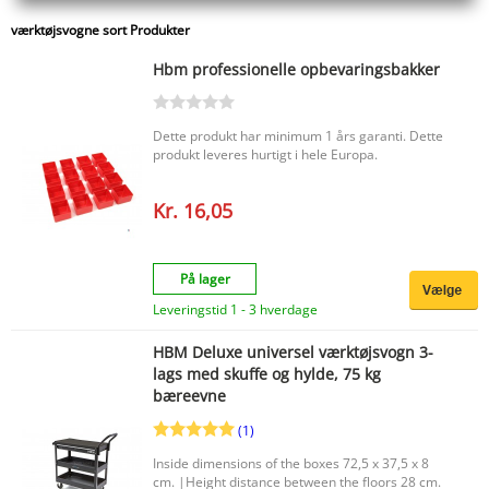
værktøjsvogne sort Produkter
Hbm professionelle opbevaringsbakker
Dette produkt har minimum 1 års garanti. Dette
produkt leveres hurtigt i hele Europa.
Kr. 16,05
På lager
Leveringstid 1 - 3 hverdage
HBM Deluxe universel værktøjsvogn 3-
lags med skuffe og hylde, 75 kg
bæreevne
(1)
Inside dimensions of the boxes 72,5 x 37,5 x 8
cm. |Height distance between the floors 28 cm.