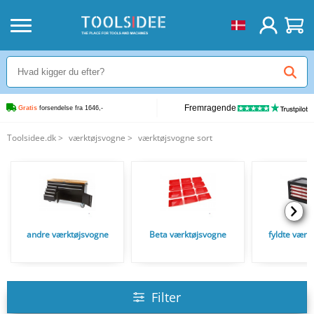
Fremragende
Gratis
 forsendelse fra 1646,-
Toolsidee.dk
>
værktøjsvogne
>
værktøjsvogne sort
andre værktøjsvogne
Beta værktøjsvogne
fyldte værk
Filter