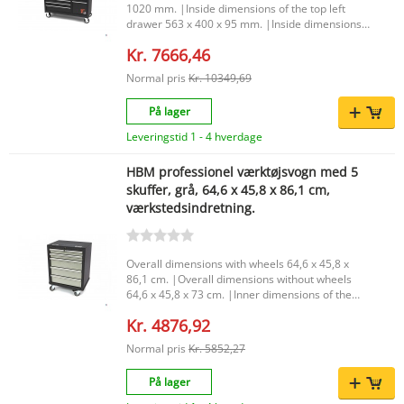
1020 mm. |Inside dimensions of the top left
Sammenklappelig: nej Maksimal belastning: 150
drawer 563 x 400 x 95 mm. |Inside dimensions
kg Maksimal bæreevne: 25 kg Længde: 152 cm
of the top right drawer 288 x 400 x 95 mm. |
Bredde: 50 cm Højde: 96,5 cm Plads mellem
Kr. 7666,46
bordplade og gulv: 78,5 cm Bordpladens
tykkelse: 30 mm Nettovægt: 38 kg Gevind til
Normal pris
Kr. 10349,69
justerbare fødder: M10 Denne HBM
arbejdsbænk kombinerer mobilitet,
På lager
opbevaringsplads og en solid arbejdsplads i én
Leveringstid 1 - 4 hverdage
gennemført enhed. Ideel til dig, der søger en
pålidelig og rullende arbejdsbænk med et
professionelt udseende.
HBM professionel værktøjsvogn med 5
skuffer, grå, 64,6 x 45,8 x 86,1 cm,
værkstedsindretning.
Overall dimensions with wheels 64,6 x 45,8 x
86,1 cm. |Overall dimensions without wheels
64,6 x 45,8 x 73 cm. |Inner dimensions of the
drawers 2 Laden van 53,5 x 40 x 6,5 cm.3 Laden
Kr. 4876,92
van 53,5 x 40 x 14 cm. |Dimensions of the
wheels 100 x 30 mm. |Color Grijs / Antraciet
Normal pris
Kr. 5852,27
Hamerslag Poedercoating. |Packaging
dimensions 71 x 52 x 81 Cm. |
På lager