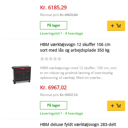
Stabelbar: Nej Med lås: Nej Nettovægt: 9,0 kg
Kr. 6185,29
Mål: 86,6 x 48,8 x 34,8 cm EAN: 3253561792069
Denne Stanley værktøjsvogn kombinerer
Normal pris
Kr. 6803,84
overblik, bærekomfort og praktisk indretning i én
kompakt løsning. Ideel til organiseret opbevaring
På lager
af værktøj og tilbehør..
Leveringstid 1 - 4 hverdage
HBM værktøjsvogn 12 skuffer 106 cm
sort med lås og arbejdsplade 350 kg
HBM-værktøjsvogn med 12 skuffer, 106 cm, sort
er en robust og praktisk løsning til overskuelig
opbevaring af værktøj. Med sin stærke
stålkonstruktion, 12 skuffer og praktiske
Kr. 6967,02
arbejdsplade er denne værktøjsvogn ideel til
ethvert værksted, hvor effektivitet, overblik og
Normal pris
Kr. 9057,12
brugervenlighed er vigtige. Den sorte finish giver
vognen et stilrent udseende, mens
På lager
pulverlakeringen hjælper med at beskytte mod
slid. Vigtigste fordele 12 rummelige skuffer til
Leveringstid 1 - 4 hverdage
overskuelig og sorteret opbevaring af værktøj
Robust industriel stålkonstruktion til langvarig og
HBM deluxe fyldt værktøjsvogn 283-delt
intensiv brug Central lås med 2 nøgler for ekstra