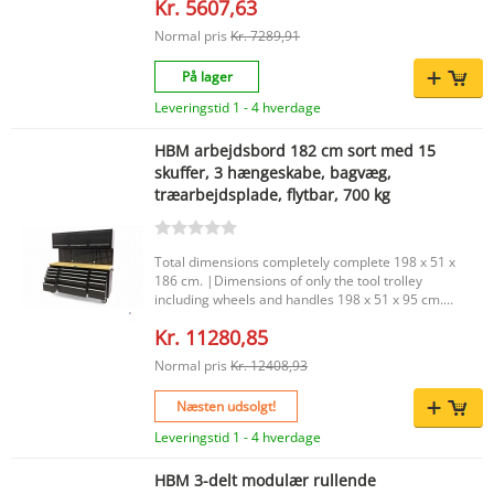
Kr. 5607,63
|Thickness of the solid wood top 20 mm. |
Normal pris
Kr. 7289,91
På lager
Leveringstid 1 - 4 hverdage
HBM arbejdsbord 182 cm sort med 15
skuffer, 3 hængeskabe, bagvæg,
træarbejdsplade, flytbar, 700 kg
Total dimensions completely complete 198 x 51 x
186 cm. |Dimensions of only the tool trolley
including wheels and handles 198 x 51 x 95 cm.
|Dimensions of the tool trolley ONLY WITHOUT
Kr. 11280,85
wheels and handles 183 x 48 x 76 cm.
|Dimensions of the right 3 top drawers 41.5 x 39
Normal pris
Kr. 12408,93
x 8 cm. |Dimensions of the right 4th drawer 41.5
x 39 x 15 cm. |Dimensions of the right 5th
Næsten udsolgt!
drawer 41.5 x 39 x 23 cm. |Dimensions of the
Left 3 top drawers 41.5 x 39 x 8 cm. |Dimensions
Leveringstid 1 - 4 hverdage
of the Left 4th drawer 41.5 x 39 x 15 cm.
|Dimensions of the Left 5th drawer 41.5 x 39 x
HBM 3-delt modulær rullende
23 cm. |Wheel diameter 150 mm. |Maximum