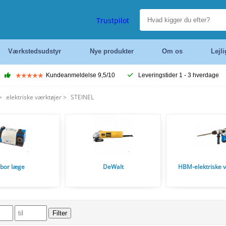
Trustpilot
Værkstedsudstyr
Nye produkter
Om os
Lejl
Kundeanmeldelse 9,5/10
Leveringstider 1 - 3 hverdage
>
elektriske værktøjer
>
STEINEL
bor læge
DeWalt
HBM-elektriske v