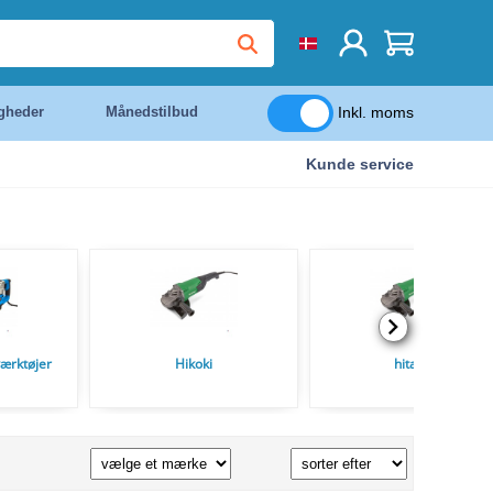
Inkl. moms
igheder
Månedstilbud
Kunde service
ærktøjer
Hikoki
hitachi