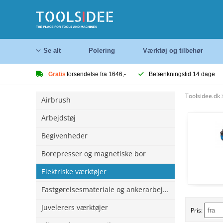
Se alt
Polering
Værktøj og tilbehør
Gratis
forsendelse fra 1646,-
Betænkningstid 14 dage
Toolsidee.dk
Airbrush
Arbejdstøj
Begivenheder
Borepresser og magnetiske bor
Elektriske værktøjer
Fastgørelsesmateriale og ankerarbejde
Juvelerers værktøjer
Pris: