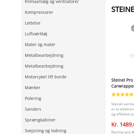
Klimaanlæg og ventilatorer
STEINE
Kompressorer
Lettelse
Luftværktøj
Maler og maler
Metalbearbejdning
Metalbearbejdning
Motorcykel lift borde
Steinel Pro
Carwrapper
Mærker
Polering
Steinel varm
Sanders
er et elektron
og effektivt 
strømkabel gi
Sprængkabiner
Kr. 1489
bevægelsesfri
anvendelser, 
Svejsning og lodning
Normal pris
K