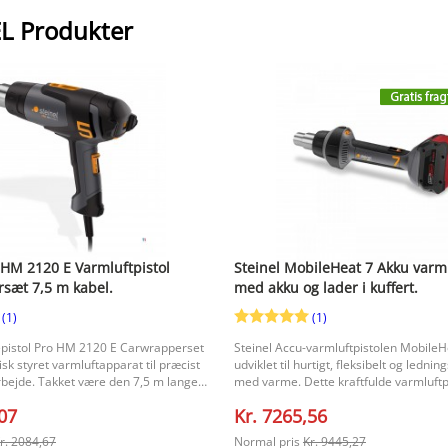
L Produkter
 HM 2120 E Varmluftpistol
Steinel MobileHeat 7 Akku varml
sæt 7,5 m kabel.
med akku og lader i kuffert.
(1)
(1)
epistol Pro HM 2120 E Carwrapperset
Steinel Accu-varmluftpistolen MobileH
isk styret varmluftapparat til præcist
udviklet til hurtigt, fleksibelt og lednin
arbejde. Takket være den 7,5 m lange
med varme. Dette kraftfulde varmluftp
ver denne varmepistol ekstra
en temperatur på op til 550 °C og er 
,07
Kr. 7265,56
hed, hvilket gør den velegnet til
velegnet til mange forskellige opgave
hvor du komfortabelt vil kunne
svejsearbejde, afslutningsarbejde og 
r. 2084,67
Normal pris
Kr. 9445,27