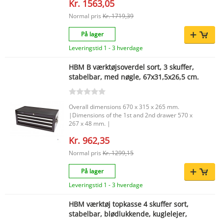
Kr. 1563,05
tilbyder en effektiv måde at opbevare
værkstedsudstyr organiseret på. Kombinationen
Normal pris
Kr. 1719,39
af kompakte mål, solid konstruktion og praktisk
skuffeinddeling gør dette til en praktisk tilføjelse
På lager
til ethvert værksted eller værktøjsopstilling.
Leveringstid 1 - 3 hverdage
HBM B værktøjsoverdel sort, 3 skuffer,
stabelbar, med nøgle, 67x31,5x26,5 cm.
Overall dimensions 670 x 315 x 265 mm.
|Dimensions of the 1st and 2nd drawer 570 x
267 x 48 mm. |
Kr. 962,35
Normal pris
Kr. 1299,15
På lager
Leveringstid 1 - 3 hverdage
HBM værktøj topkasse 4 skuffer sort,
stabelbar, blødlukkende, kuglelejer,