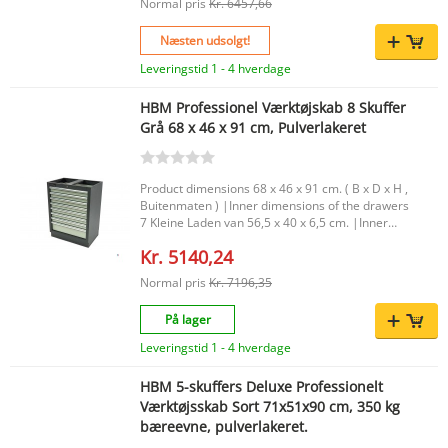
dette HBM-værktøjsskuffekabinet vælger du en
Normal pris
Kr. 6457,66
robust og overskuelig løsning, der passer ind i et
professionelt værksted. Ideel til pæn opbevaring
Næsten udsolgt!
af værktøj og andet tilbehør, med en størrelse
Leveringstid 1 - 4 hverdage
der giver praktisk plads uden at optage unødigt
meget plads..
HBM Professionel Værktøjskab 8 Skuffer
Grå 68 x 46 x 91 cm, Pulverlakeret
Product dimensions 68 x 46 x 91 cm. ( B x D x H ,
Buitenmaten ) |Inner dimensions of the drawers
7 Kleine Laden van 56,5 x 40 x 6,5 cm. |Inner
dimensions of the drawers 1 Grote Lade van 56,5
Kr. 5140,24
x 40 x 14,5 cm. |Color Grijs / Antraciet
Hamerslag Poedercoating. |Packaging
Normal pris
Kr. 7196,35
dimensions 74,9 x 52 x 99,4 Cm. |
På lager
Leveringstid 1 - 4 hverdage
HBM 5-skuffers Deluxe Professionelt
Værktøjsskab Sort 71x51x90 cm, 350 kg
bæreevne, pulverlakeret.