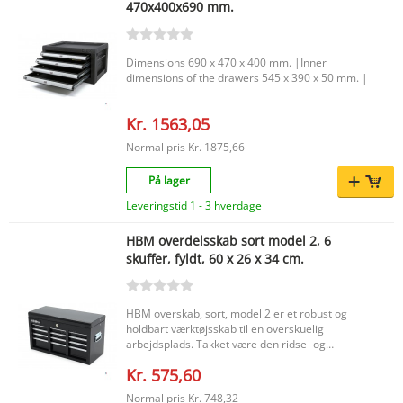
470x400x690 mm.
Dimensions 690 x 470 x 400 mm. |Inner
dimensions of the drawers 545 x 390 x 50 mm. |
Kr. 1563,05
Normal pris
Kr. 1875,66
På lager
Leveringstid 1 - 3 hverdage
HBM overdelsskab sort model 2, 6
skuffer, fyldt, 60 x 26 x 34 cm.
HBM overskab, sort, model 2 er et robust og
holdbart værktøjsskab til en overskuelig
arbejdsplads. Takket være den ridse- og
slagfaste pulverlakering er skabet
Kr. 575,60
modstandsdygtigt over for intensiv brug og
bevarer sit pæne udseende i lang tid. Med 6
Normal pris
Kr. 748,32