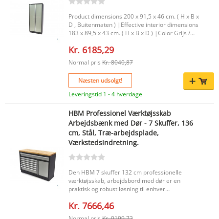
Product dimensions 200 x 91,5 x 46 cm. ( H x B x
D , Buitenmaten ) |Effective interior dimensions
183 x 89,5 x 43 cm. ( H x B x D ) |Color Grijs /
Antraciet Hamerslag Poedercoating. |Packaging
Kr. 6185,29
dimensions 198 x 64 x 32,5 Cm. |
Normal pris
Kr. 8040,87
Næsten udsolgt!
Leveringstid 1 - 4 hverdage
HBM Professionel Værktøjsskab
Arbejdsbænk med Dør - 7 Skuffer, 136
cm, Stål, Træ-arbejdsplade,
Værkstedsindretning.
Den HBM 7 skuffer 132 cm professionelle
værktøjsskab, arbejdsbord med dør er en
praktisk og robust løsning til enhver
værkstedsindretning. Denne kombination af
Kr. 7666,46
værktøjsskab og arbejdsbord er velegnet til både
det professionelle værksted og den seriøse gør-
Normal pris
Kr. 9199,72