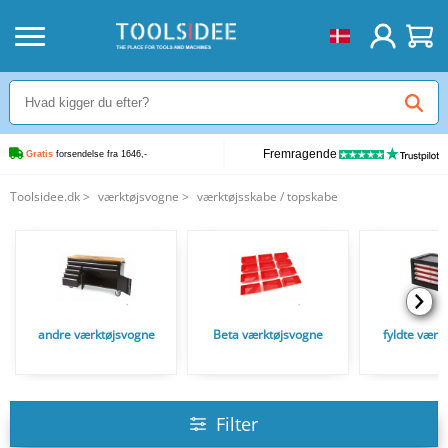
Fremragende
Gratis
 forsendelse fra 1646,-
Toolsidee.dk
>
værktøjsvogne
>
værktøjsskabe / topskabe
andre værktøjsvogne
Beta værktøjsvogne
fyldte værk
Filter