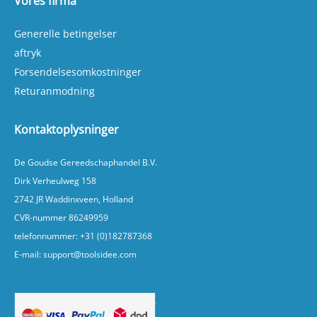
Vores firma
Med HBM overskab, blå, model 2 vælger du en
overskuelig og solid opbevaringsløsning, der
bidrager til et pænt og effektivt arbejdsområde.
Generelle betingelser
aftryk
Forsendelsesomkostninger
Returanmodning
Kontaktoplysninger
De Goudse Gereedschaphandel B.V.
Dirk Verheulweg 158
2742 JR Waddinxveen, Holland
CVR-nummer 86249959
telefonnummer:
+31 (0)182787368
E-mail:
support@toolsidee.com