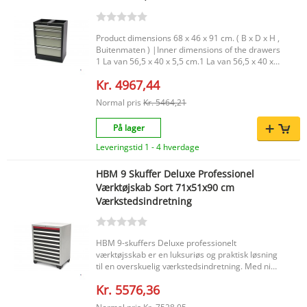
værktøjstavler. Med 3D-konfiguratoren kan du
med det samme se mulighederne for dit
værksted..
Product dimensions 68 x 46 x 91 cm. ( B x D x H ,
Buitenmaten ) |Inner dimensions of the drawers
1 La van 56,5 x 40 x 5,5 cm.1 La van 56,5 x 40 x
12 cm.2 Laden van 56,5 x 40 x 21 cm. |Color
Kr. 4967,44
Grijs / Antraciet Hamerslag Poedercoating.
|Packaging dimensions 74,9 x 52 x 99,4 Cm. |
Normal pris
Kr. 5464,21
På lager
Leveringstid 1 - 4 hverdage
HBM 9 Skuffer Deluxe Professionel
Værktøjskab Sort 71x51x90 cm
Værkstedsindretning
HBM 9-skuffers Deluxe professionelt
værktøjsskab er en luksuriøs og praktisk løsning
til en overskuelig værkstedsindretning. Med ni
skuffer giver dette værktøjsskab masser af plads
Kr. 5576,36
til at opbevare håndværktøj og dele pænt og
have dem lige ved hånden. Takket være det