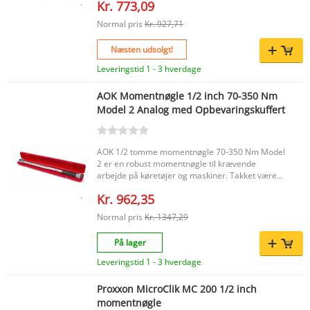
Kr. 773,09
Normal pris
Kr. 927,71
Næsten udsolgt!
Leveringstid 1 - 3 hverdage
AOK Momentnøgle 1/2 inch 70-350 Nm
Model 2 Analog med Opbevaringskuffert
AOK 1/2 tomme momentnøgle 70-350 Nm Model
2 er en robust momentnøgle til krævende
arbejde på køretøjer og maskiner. Takket være
det brede momentområde er denne nøgle
Kr. 962,35
velegnet til opgaver, hvor der kræves stor kraft,
såsom hjulbolte og motordele. Den tydelige
Normal pris
Kr. 1347,29
analoge aflæsning og klikmekanismen hjælper
dig med præcist at nå det indstillede moment.
På lager
Med en længde på 65 cm giver denne
momentnøgle ekstra løftestangseffekt, mens det
Leveringstid 1 - 3 hverdage
skridsikre håndtag sikrer et komfortabelt greb.
Momentnøglen leveres i en solid
Proxxon MicroClik MC 200 1/2 inch
opbevaringskuffert af plast. Vigtigste fordele
momentnøgle
Velegnet til krævende arbejde med et