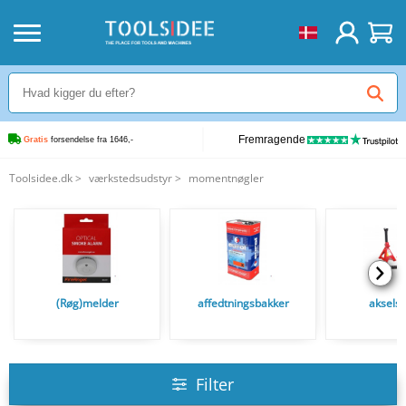
Fremragende
Gratis
 forsendelse fra 1646,-
Toolsidee.dk
>
værkstedsudstyr
>
momentnøgler
(Røg)melder
affedtningsbakker
aksels
Filter