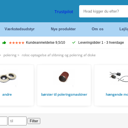
Trustpilot
Værkstedsudstyr
Nye produkter
Om os
Lejl
Kundeanmeldelse 9,5/10
Leveringstider 1 - 3 hverdage
>
polering
>
roloc-optagelse af slibning og polering af diske
andre
børster til poleringsmaskiner
hængende mo