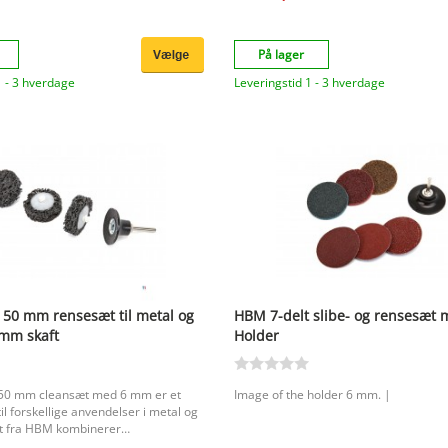
svejsesømmen (stål og rustfrit stål), m
stål/striber under overfladebehandling
ikke-jernholdige
På lager
metaller/messing/kobber/aluminium, s
af træ.
1 - 3 hverdage
Leveringstid 1 - 3 hverdage
 50 mm rensesæt til metal og
HBM 7-delt slibe- og rensesæt
mm skaft
Holder
50 mm cleansæt med 6 mm er et
Image of the holder 6 mm. |
til forskellige anvendelser i metal og
æt fra HBM kombinerer
ed og alsidighed, så du kan arbejde