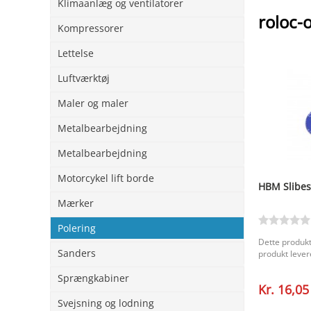
Klimaanlæg og ventilatorer
roloc-
Kompressorer
Lettelse
Luftværktøj
Maler og maler
Metalbearbejdning
Metalbearbejdning
Motorcykel lift borde
HBM Slibes
Mærker
Polering
Dette produkt
Sanders
produkt levere
Sprængkabiner
Kr. 16,05
Svejsning og lodning