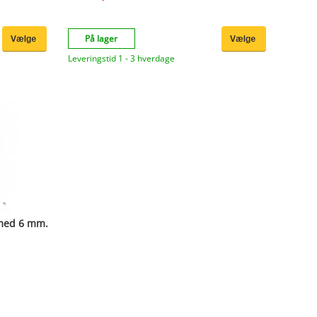
atslibning af
, rensning af
På lager
trukturering
Leveringstid 1 - 3 hverdage
 med 6 mm.