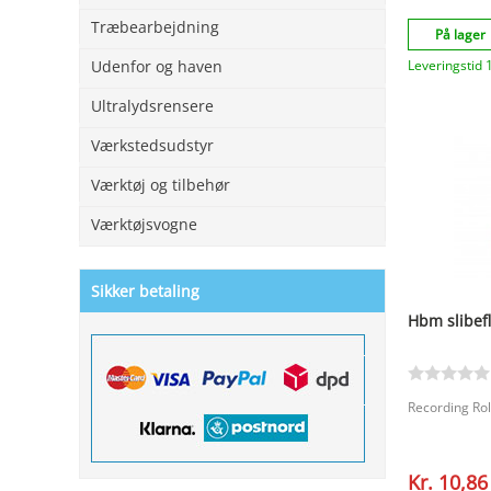
Træbearbejdning
På lager
Leveringstid 
Udenfor og haven
Ultralydsrensere
Værkstedsudstyr
Værktøj og tilbehør
Værktøjsvogne
Sikker betaling
Hbm slibef
Recording Ro
Kr. 10,86