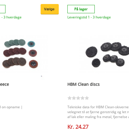
På lager
1 - 3 hverdage
Leveringstid 1 - 3 hverdage
leece
HBM Clean discs
ll on opname |
Tekniske data for HBM Clean-skiverne.
velegnet til at fjerne genstridig og let r
af lak eller maling fra metal, fjernelse 
restmaling på svejsesømme (rustfrit stå
Kr. 24,27
runing (f.eks. sømme). Velegnet til ren