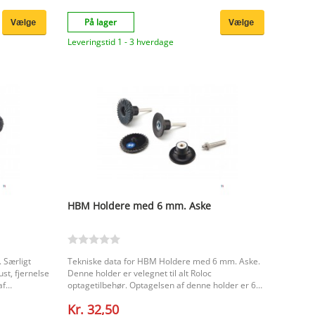
På lager
Leveringstid 1 - 3 hverdage
HBM Holdere med 6 mm. Aske
 Særligt
Tekniske data for HBM Holdere med 6 mm. Aske.
ust, fjernelse
Denne holder er velegnet til alt Roloc
af
optagetilbehør. Optagelsen af denne holder er 6
l) og til
mm. Andre specifikationer. De viste slibeskiver
Kr. 32,50
gøring af
medfølger ikke.