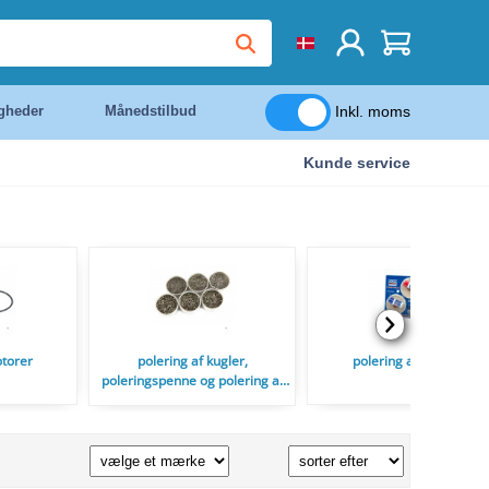
Inkl. moms
igheder
Månedstilbud
Kunde service
torer
polering af kugler,
polering af pastaer
poleringspenne og polering af
satellitter